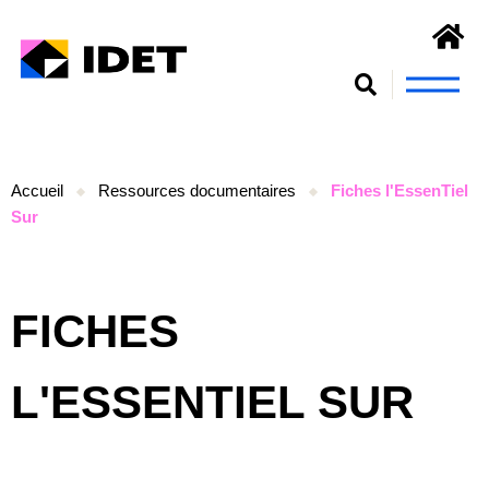
Nous connaît
S’engager et se form
Accueil
Ressources documentaires
Fiches l'EssenTiel
Sur
FICHES
L'ESSENTIEL SUR