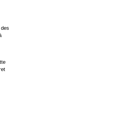
 des
à
tte
ret