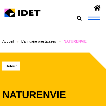
Nous connaît
S’engager et se form
Accueil
L’annuaire prestataires
NATURENVIE
Retour
NATURENVIE