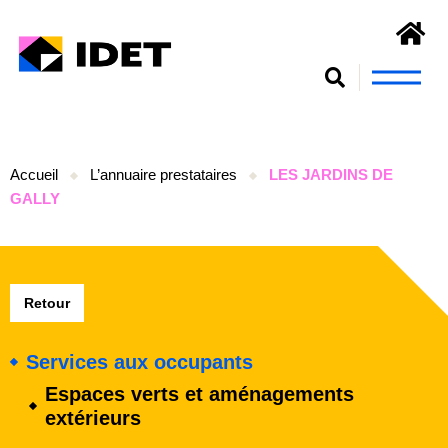
Nous connaît
S’engager et se form
Accueil
L’annuaire prestataires
LES JARDINS DE
GALLY
Retour
Services aux occupants
Espaces verts et aménagements
extérieurs