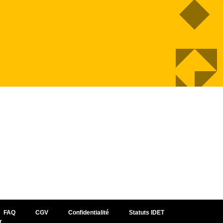
FAQ
CGV
Confidentialité
Statuts IDET
r