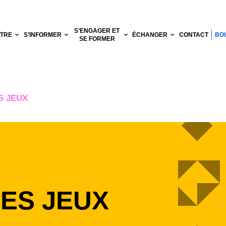
S’ENGAGER ET
ÎTRE
S’INFORMER
ÉCHANGER
CONTACT
BO
SE FORMER
S JEUX
DES JEUX