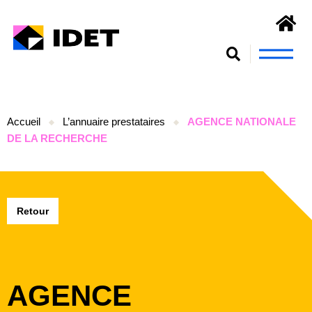
Nous connaît
S’engager et se form
Accueil
L’annuaire prestataires
AGENCE NATIONALE
DE LA RECHERCHE
Retour
AGENCE