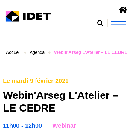
Nous connaît
S’engager et se form
Accueil
Agenda
Webin′Arseg L′Atelier – LE CEDRE
Le mardi 9 février 2021
Webin′Arseg L′Atelier –
LE CEDRE
11h00 - 12h00
Webinar