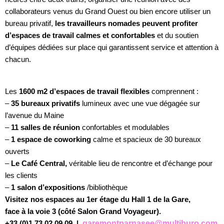
collaborateurs venus du Grand Ouest ou bien encore utiliser un
bureau privatif,
les travailleurs nomades peuvent profiter
d’espaces de travail calmes et confortables
et du soutien
d’équipes dédiées sur place qui garantissent service et attention à
chacun.
Les
1600 m2 d’espaces de travail flexibles
comprennent :
–
35 bureaux privatifs
lumineux avec une vue dégagée sur
l’avenue du Maine
–
11 salles de réunion
confortables et modulables
–
1 espace de coworking
calme et spacieux de 30 bureaux
ouverts
–
Le Café Central,
véritable lieu de rencontre et d’échange pour
les clients
–
1 salon d’expositions
/bibliothèque
Visitez nos espaces au 1er étage du Hall 1 de la Gare,
face à la voie 3 (côté Salon Grand Voyageur).
+33 (0)1 73 02 09 09 |
garemontparnasee@multiburo.com