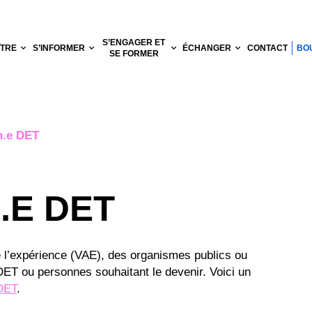
S’ENGAGER ET
ÎTRE
S’INFORMER
ÉCHANGER
CONTACT
BO
SE FORMER
n.e DET
.E DET
e l’expérience (VAE), des organismes publics ou
DET ou personnes souhaitant le devenir. Voici un
IDET
.