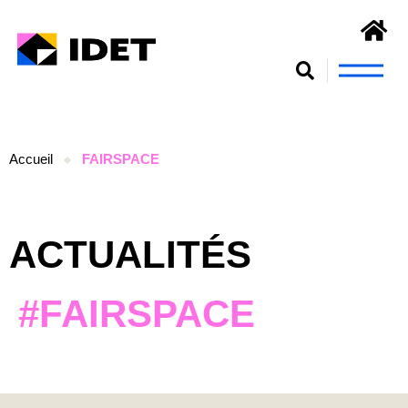
Nous connaît
S’engager et se form
Accueil
FAIRSPACE
ACTUALITÉS
#FAIRSPACE