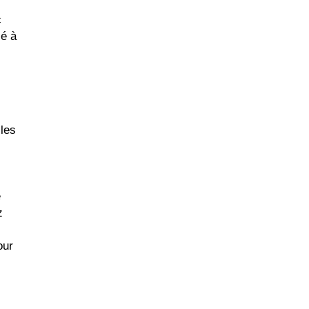
c
sé à
 les
e
z
our