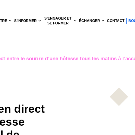
S’ENGAGER ET
ÎTRE
S’INFORMER
ÉCHANGER
CONTACT
BO
SE FORMER
ect entre le sourire d’une hôtesse tous les matins à l’accu
en direct
tesse
l de