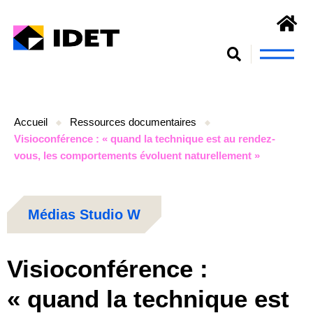
Nous connaît
S’engager et se form
Accueil
Ressources documentaires
Visioconférence : « quand la technique est au rendez-
vous, les comportements évoluent naturellement »
Visioconférence :
« quand la technique est