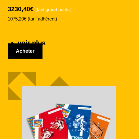
3230,40€
(tarif grand public)
1075,20€
(tarif adhérent)
voir plus
Acheter