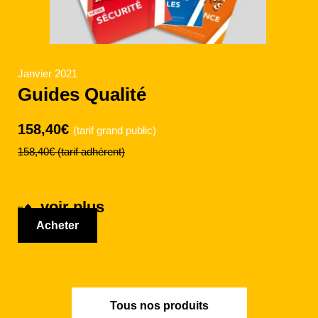
Janvier 2021
Guides Qualité
158,40€
(tarif grand public)
158,40€
(tarif adhérent)
voir plus
Acheter
Tous nos produits