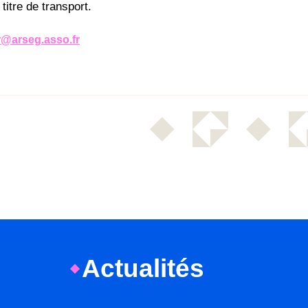
itre de transport.
r@arseg.asso.fr
Actualités