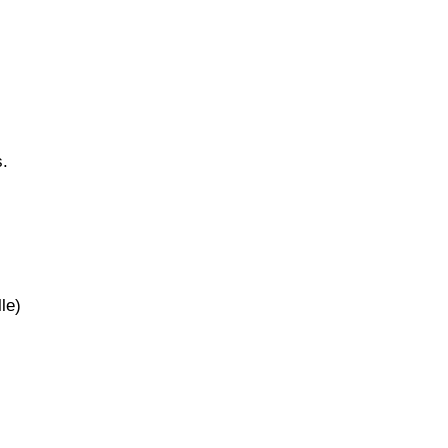
s.
le)