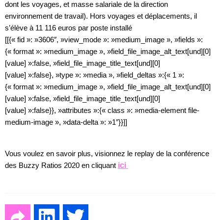
dont les voyages, et masse salariale de la direction
environnement de travail). Hors voyages et déplacements, il
s’élève à 11 116 euros par poste installé
[[{« fid »: »3606″, »view_mode »: »medium_image », »fields »:
{« format »: »medium_image », »field_file_image_alt_text[und][0]
[value] »:false, »field_file_image_title_text[und][0]
[value] »:false}, »type »: »media », »field_deltas »:{« 1 »:
{« format »: »medium_image », »field_file_image_alt_text[und][0]
[value] »:false, »field_file_image_title_text[und][0]
[value] »:false}}, »attributes »:{« class »: »media-element file-
medium-image », »data-delta »: »1″}}]]
Vous voulez en savoir plus, visionnez le replay de la conférence
des Buzzy Ratios 2020 en cliquant
ici