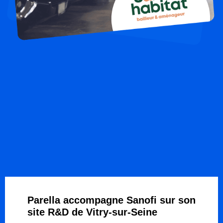
Parella accompagne Sanofi sur son
site R&D de Vitry-sur-Seine