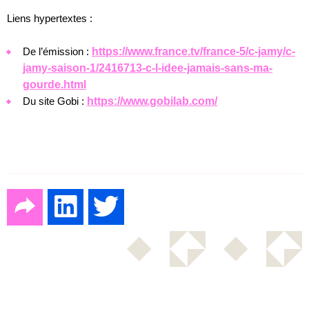
Liens hypertextes :
De l’émission :
https://www.france.tv/france-5/c-jamy/c-
jamy-saison-1/2416713-c-l-idee-jamais-sans-ma-
gourde.html
Du site Gobi :
https://www.gobilab.com/