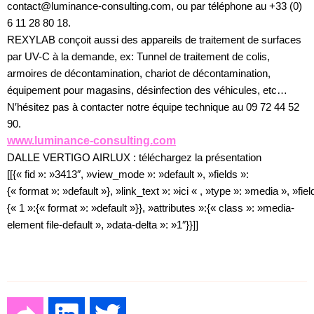
contact@luminance-consulting.com, ou par téléphone au +33 (0)
6 11 28 80 18.
REXYLAB conçoit aussi des appareils de traitement de surfaces
par UV-C à la demande, ex: Tunnel de traitement de colis,
armoires de décontamination, chariot de décontamination,
équipement pour magasins, désinfection des véhicules, etc…
N′hésitez pas à contacter notre équipe technique au 09 72 44 52
90.
www.luminance-consulting.com
DALLE VERTIGO AIRLUX : téléchargez la présentation
[[{« fid »: »3413″, »view_mode »: »default », »fields »:
{« format »: »default »}, »link_text »: »ici « , »type »: »media », »fiel
{« 1 »:{« format »: »default »}}, »attributes »:{« class »: »media-
element file-default », »data-delta »: »1″}}]]