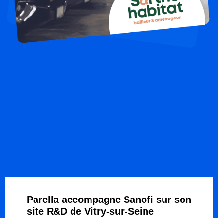
Parella accompagne Sanofi sur son
site R&D de Vitry-sur-Seine