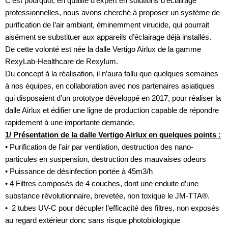
C’est pourquoi, en qualité d’expert en solutions d’éclairage
professionnelles, nous avons cherché à proposer un système de
purification de l’air ambiant, éminemment virucide, qui pourrait
aisément se substituer aux appareils d’éclairage déjà installés.
De cette volonté est née la dalle Vertigo Airlux de la gamme
RexyLab-Healthcare de Rexylum.
Du concept à la réalisation, il n’aura fallu que quelques semaines
à nos équipes, en collaboration avec nos partenaires asiatiques
qui disposaient d’un prototype développé en 2017, pour réaliser la
dalle Airlux et édifier une ligne de production capable de répondre
rapidement à une importante demande.
1/ Présentation de la dalle Vertigo Airlux en quelques points :
•
Purification de l’air par ventilation, destruction des nano-
particules en suspension, destruction des mauvaises odeurs
•
Puissance de désinfection portée à 45m3/h
•
4 Filtres composés de 4 couches, dont une enduite d’une
substance révolutionnaire, brevetée, non toxique le JM-TTA®.
•
2 tubes UV-C pour décupler l’efficacité des filtres, non exposés
au regard extérieur donc sans risque photobiologique