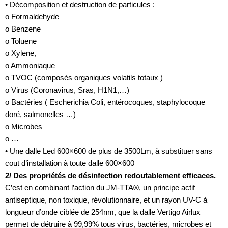
•
Décomposition et destruction de particules :
o
Formaldehyde
o
Benzene
o
Toluene
o
Xylene,
o
Ammoniaque
o
TVOC (composés organiques volatils totaux )
o
Virus (Coronavirus, Sras, H1N1,…)
o
Bactéries ( Escherichia Coli, entérocoques, staphylocoque
doré, salmonelles …)
o
Microbes
o
…
•
Une dalle Led 600×600 de plus de 3500Lm, à substituer sans
cout d’installation à toute dalle 600×600
2/ Des propriétés de désinfection redoutablement efficaces.
C’est en combinant l’action du JM-TTA®, un principe actif
antiseptique, non toxique, révolutionnaire, et un rayon UV-C à
longueur d’onde ciblée de 254nm, que la dalle Vertigo Airlux
permet de détruire à 99,99% tous virus, bactéries, microbes et