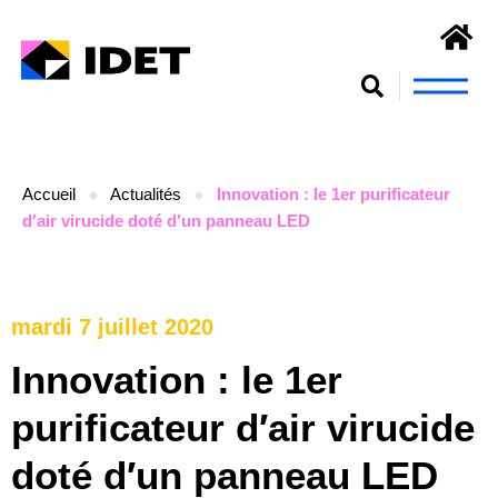
Nous connaît
S’engager et se form
Accueil
Actualités
Innovation : le 1er purificateur
d′air virucide doté d′un panneau LED
mardi 7 juillet 2020
Innovation : le 1er
purificateur d′air virucide
doté d′un panneau LED