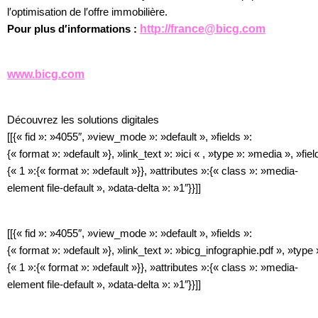
l′optimisation de l′offre immobilière.
Pour plus d′informations :
http://france@bicg.com
www.bicg.com
Découvrez les solutions digitales
[[{« fid »: »4055″, »view_mode »: »default », »fields »:
{« format »: »default »}, »link_text »: »ici « , »type »: »media », »fiel
{« 1 »:{« format »: »default »}}, »attributes »:{« class »: »media-
element file-default », »data-delta »: »1″}}]]
[[{« fid »: »4055″, »view_mode »: »default », »fields »:
{« format »: »default »}, »link_text »: »bicg_infographie.pdf », »type 
{« 1 »:{« format »: »default »}}, »attributes »:{« class »: »media-
element file-default », »data-delta »: »1″}}]]