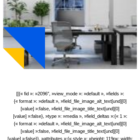
[[{« fid »: »2096″, »view_mode »: »default », »fields »:
{« format »: »default », »field_file_image_alt_text[und][0]
[value] »:false, »field_file_image_title_text[und][0]
[value] »:false}, »type »: »media », »field_deltas »:{« 1 »:
{« format »: »default », »field_file_image_alt_text[und][0]
[value] »:false, »field_file_image_title_text[und][0]
[value] »:false}}, »attributes »:{« style »: »height: 119px; width: