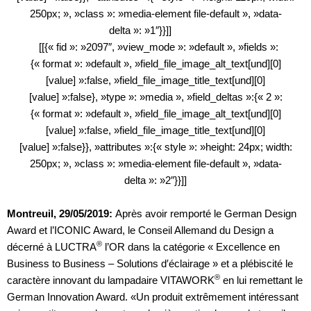
250px; », »class »: »media-element file-default », »data-
delta »: »1″}}]]
[[{« fid »: »2097″, »view_mode »: »default », »fields »:
{« format »: »default », »field_file_image_alt_text[und][0]
[value] »:false, »field_file_image_title_text[und][0]
[value] »:false}, »type »: »media », »field_deltas »:{« 2 »:
{« format »: »default », »field_file_image_alt_text[und][0]
[value] »:false, »field_file_image_title_text[und][0]
[value] »:false}}, »attributes »:{« style »: »height: 24px; width:
250px; », »class »: »media-element file-default », »data-
delta »: »2″}}]]
Montreuil, 29/05/2019:
Après avoir remporté le German Design
Award et l’ICONIC Award, le Conseil Allemand du Design a
®
décerné à LUCTRA
l’OR dans la catégorie « Excellence en
Business to Business – Solutions d′éclairage » et a plébiscité le
®
caractère innovant du lampadaire VITAWORK
en lui remettant le
German Innovation Award. «Un produit extrêmement intéressant