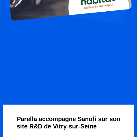
Parella accompagne Sanofi sur son
site R&D de Vitry-sur-Seine