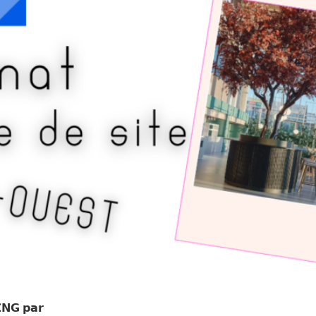
𝗜𝗡𝗚 𝗽𝗮𝗿