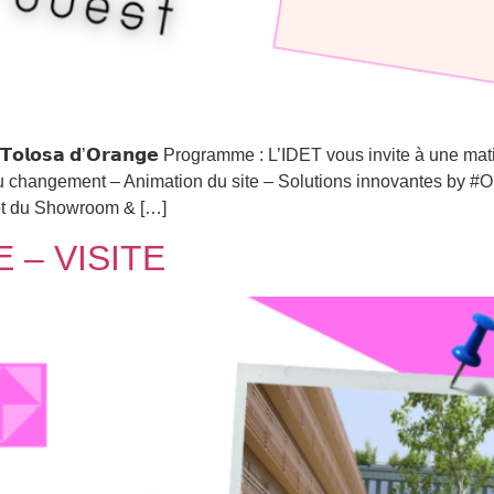
𝗽𝘂𝘀 𝗧𝗼𝗹𝗼𝘀𝗮 𝗱’𝗢𝗿𝗮𝗻𝗴𝗲 Programme : L’IDET vous invite à une
hangement – Animation du site – Solutions innovantes by #Or
 et du Showroom & […]
 – VISITE