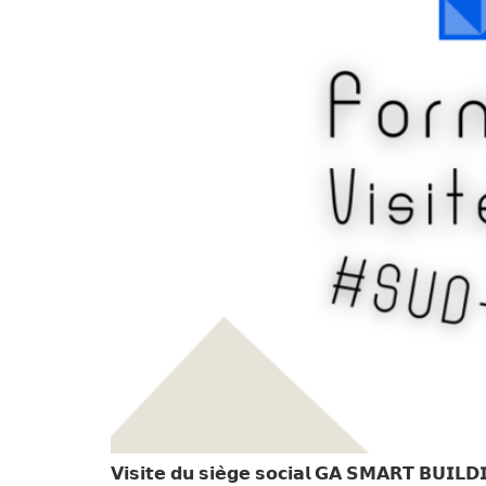
𝗩𝗶𝘀𝗶𝘁𝗲 𝗱𝘂 𝘀𝗶𝗲̀𝗴𝗲 𝘀𝗼𝗰𝗶𝗮𝗹 𝗚𝗔 𝗦𝗠𝗔𝗥𝗧 𝗕𝗨𝗜𝗟𝗗