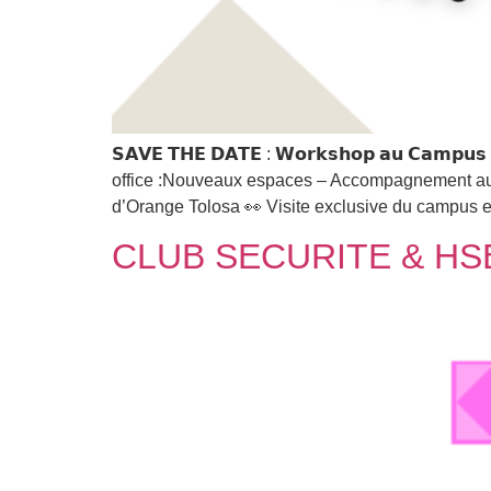
𝗦𝗔𝗩𝗘 𝗧𝗛𝗘 𝗗𝗔𝗧𝗘 : 𝗪𝗼𝗿𝗸𝘀𝗵𝗼𝗽 𝗮𝘂 𝗖𝗮𝗺
office :Nouveaux espaces – Accompagnement au c
d’Orange Tolosa 👀 Visite exclusive du campus
CLUB SECURITE & HSE