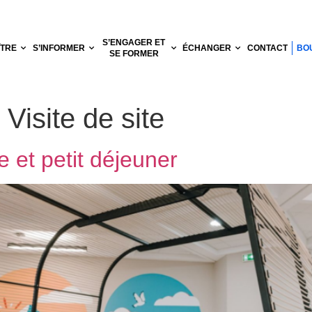
S’ENGAGER ET
ÎTRE
S’INFORMER
ÉCHANGER
CONTACT
BO
SE FORMER
:
Visite de site
e et petit déjeuner