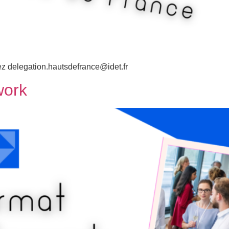
tez delegation.hautsdefrance@idet.fr
work