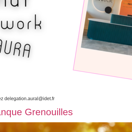
ez delegation.aural@idet.fr
nque Grenouilles