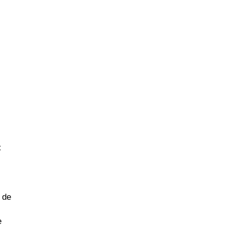
t
 de
e