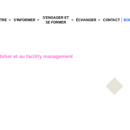
S’ENGAGER ET
ÎTRE
S’INFORMER
ÉCHANGER
CONTACT
BO
SE FORMER
lier et au facility management