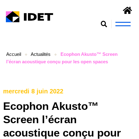
Nous connaît
S’engager et se form
Accueil
Actualités
Ecophon Akusto™ Screen
l’écran acoustique conçu pour les open spaces
mercredi 8 juin 2022
Ecophon Akusto™
Screen l’écran
acoustique conçu pour