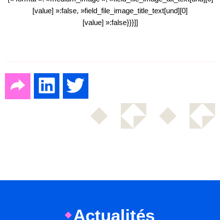
[value] »:false, »field_file_image_title_text[und][0]
[value] »:false}}}]]
Actualités