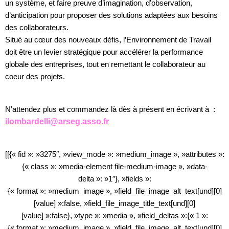
un système, et faire preuve d’imagination, d’observation,
d’anticipation pour proposer des solutions adaptées aux besoins
des collaborateurs.
Situé au cœur des nouveaux défis, l’Environnement de Travail
doit être un levier stratégique pour accélérer la performance
globale des entreprises, tout en remettant le collaborateur au
coeur des projets.
N′attendez plus et commandez là dès à présent en écrivant à :
ilombardelli@arseg.asso.fr
[[{« fid »: »3275″, »view_mode »: »medium_image », »attributes »:
{« class »: »media-element file-medium-image », »data-
delta »: »1″}, »fields »:
{« format »: »medium_image », »field_file_image_alt_text[und][0]
[value] »:false, »field_file_image_title_text[und][0]
[value] »:false}, »type »: »media », »field_deltas »:{« 1 »:
{« format »: »medium_image », »field_file_image_alt_text[und][0]