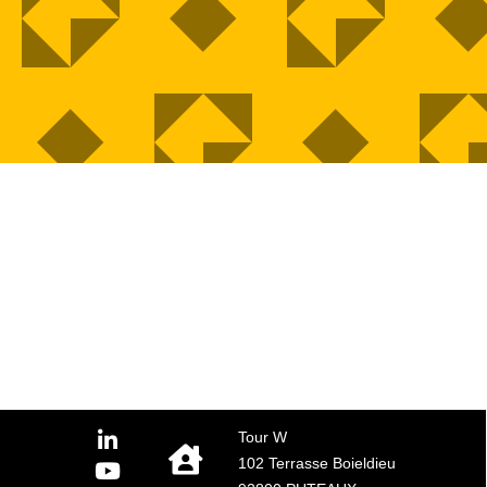
Tour W
102 Terrasse Boieldieu