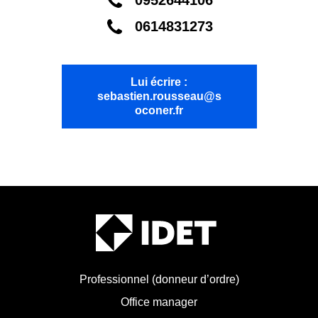
0952644106
0614831273
Lui écrire :
sebastien.rousseau@s
oconer.fr
Professionnel (donneur d’ordre)
Office manager