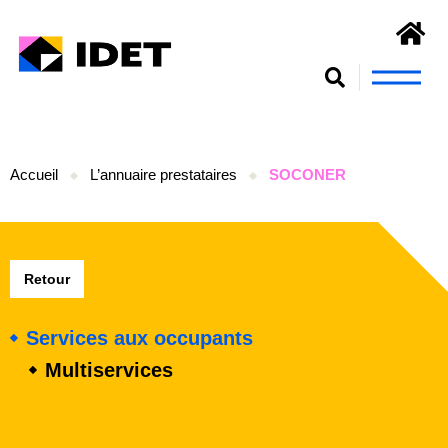
Nous connaît
S’engager et se form
Accueil
L’annuaire prestataires
SOCONER
Retour
Services aux occupants
Multiservices