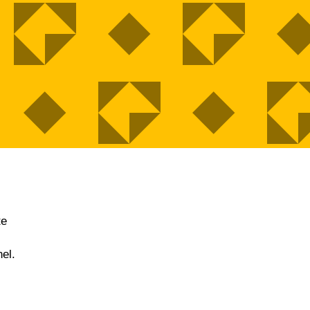
te
el.