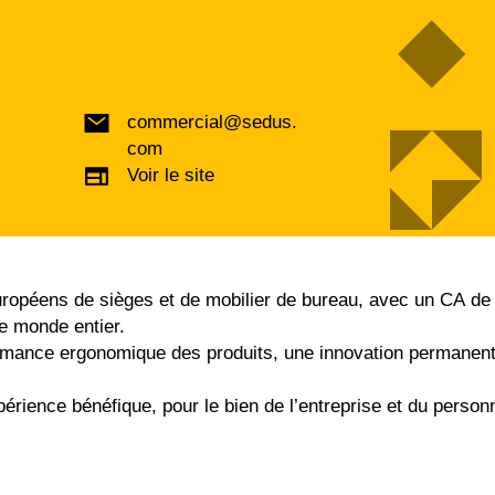
commercial@sedus.
com
Voir le site
européens de sièges
et de mobilier de bureau, avec un CA
de
e monde entier.
formance ergonomique
des produits, une innovation
permanen
périence bénéfique,
pour le bien de l’entreprise et du
personn