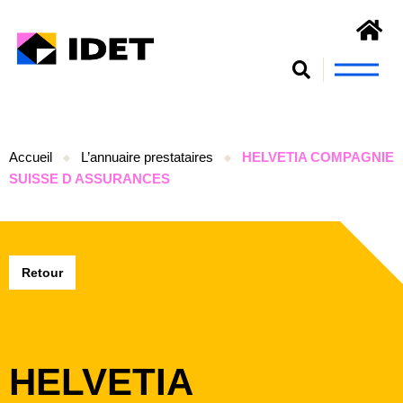
Nous connaît
S’engager et se form
Accueil
L’annuaire prestataires
HELVETIA COMPAGNIE
SUISSE D ASSURANCES
Retour
HELVETIA