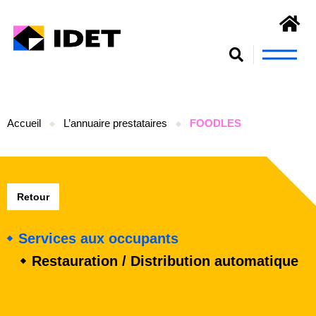
Nous connaît
S’engager et se form
Accueil
L’annuaire prestataires
FOODLES
Retour
Services aux occupants
Restauration / Distribution automatique