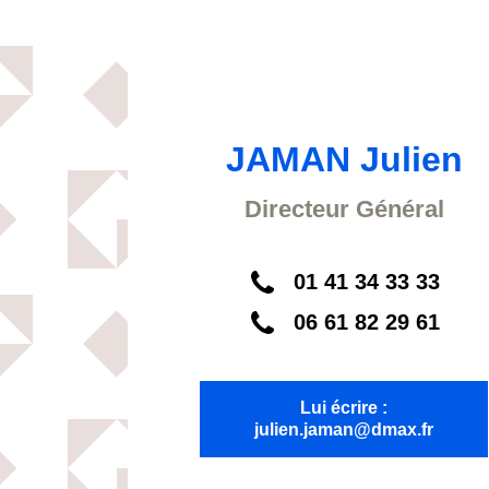
JAMAN Julien
Directeur Général
01 41 34 33 33
06 61 82 29 61
Lui écrire :
julien.jaman@dmax.fr