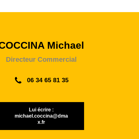
COCCINA Michael
Directeur Commercial
06 34 65 81 35
Lui écrire :
michael.coccina@dma
x.fr