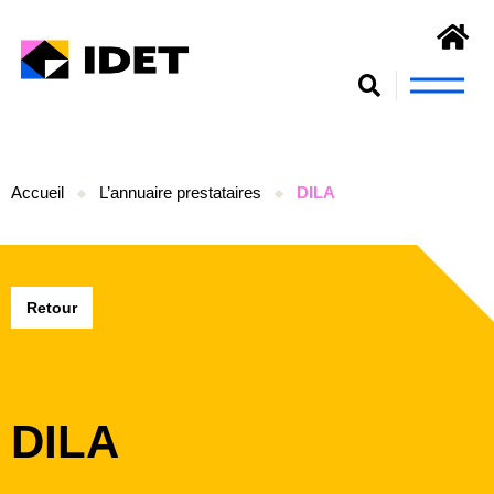
Nous connaît
S’engager et se form
Accueil
L’annuaire prestataires
DILA
Retour
DILA