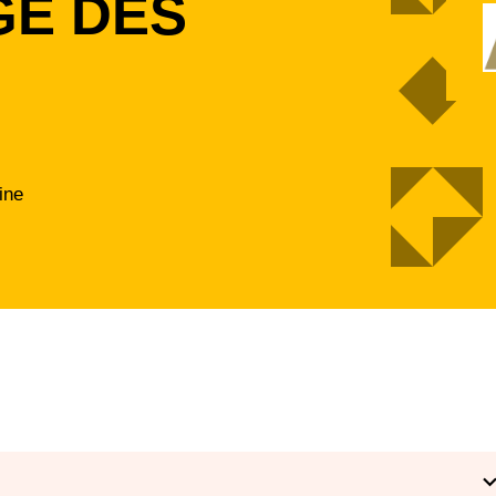
GE DES
ine