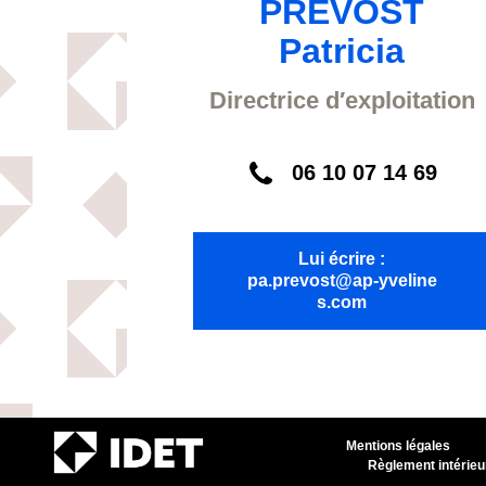
PREVOST
Patricia
Directrice d′exploitation
06 10 07 14 69
Lui écrire :
pa.prevost@ap-yveline
s.com
Mentions légales
Règlement intérieu