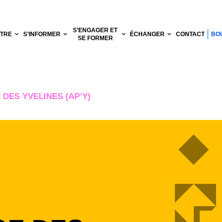
S’ENGAGER ET
ÎTRE
S’INFORMER
ÉCHANGER
CONTACT
BO
SE FORMER
DES YVELINES (AP’Y)