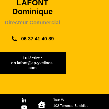
LAFONT
Dominique
Directeur Commercial
06 37 41 40 89
Lui écrire :
do.lafont@ap-yvelines.
com
Tour W
102 Terrasse Boieldieu