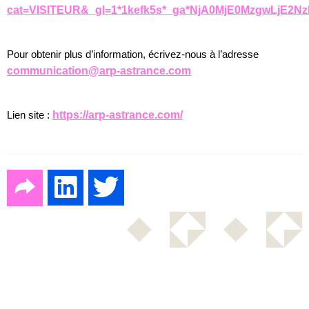
cat=VISITEUR&_gl=1*1kefk5s*_ga*NjA0MjE0MzgwL
Pour obtenir plus d’information, écrivez-nous à l’adresse
communication@arp-astrance.com
Lien site :
https://arp-astrance.com/