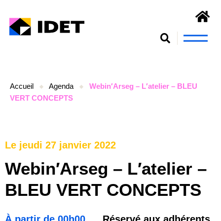
Nous connaît
S’engager et se form
Accueil
Agenda
Webin′Arseg – L′atelier – BLEU
VERT CONCEPTS
Le jeudi 27 janvier 2022
Webin′Arseg – L′atelier –
BLEU VERT CONCEPTS
À partir de 00h00
Réservé aux adhérents