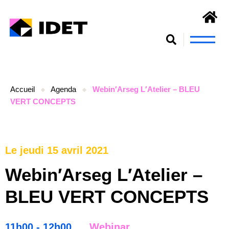
Nous connaît
S’engager et se form
Accueil
Agenda
Webin′Arseg L′Atelier – BLEU
VERT CONCEPTS
Le jeudi 15 avril 2021
Webin′Arseg L′Atelier –
BLEU VERT CONCEPTS
11h00 - 12h00
Webinar