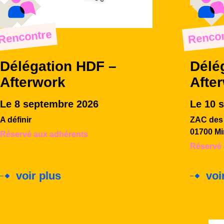
Rencontre
Rencon
Délégation HDF –
Délé
Afterwork
Afte
Le 8 septembre 2026
Le 10 
A définir
ZAC des 
01700 Mi
Réservé aux adhérents
Réservé 
voir plus
voi