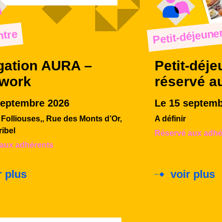
Petit-déjeune
tre
gation AURA –
Petit-déje
rwork
réservé a
septembre 2026
Le 15 septemb
Folliouses,, Rue des Monts d’Or,
A définir
ribel
Réservé aux adhé
aux adhérents
r plus
voir plus