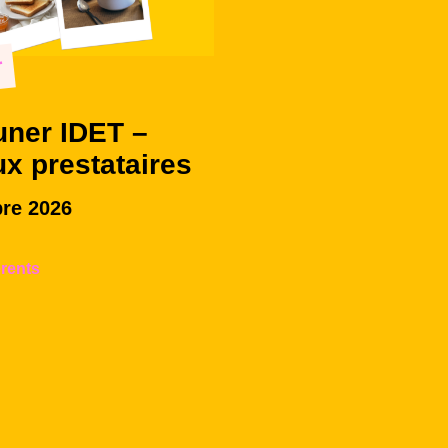
r
uner IDET –
ux prestataires
re 2026
rents