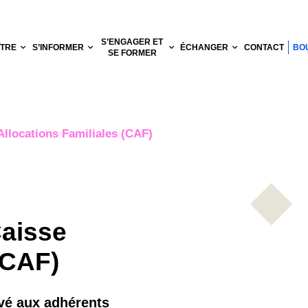
S’ENGAGER ET
ÎTRE
S’INFORMER
ÉCHANGER
CONTACT
BO
SE FORMER
Allocations Familiales (CAF)
Caisse
(CAF)
vé aux adhérents