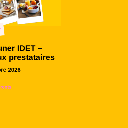
r
uner IDET –
ux prestataires
re 2026
rents