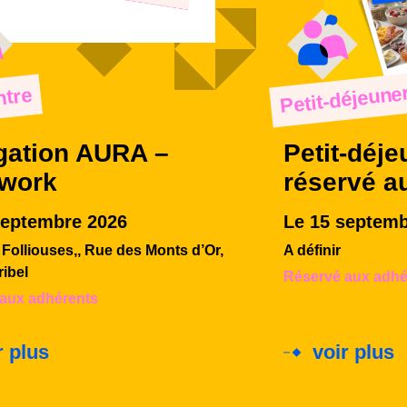
Petit-déjeune
tre
gation AURA –
Petit-déje
rwork
réservé a
septembre 2026
Le 15 septemb
Folliouses,, Rue des Monts d’Or,
A définir
ribel
Réservé aux adhé
aux adhérents
r plus
voir plus