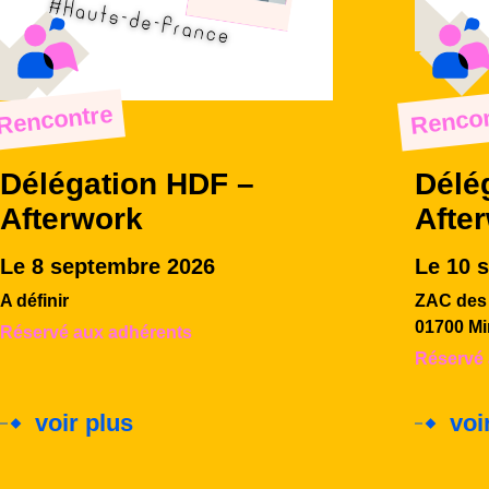
Rencontre
Rencon
Délégation HDF –
Délé
Afterwork
Afte
Le 8 septembre 2026
Le 10 
A définir
ZAC des 
01700 Mi
Réservé aux adhérents
Réservé 
voir plus
voi