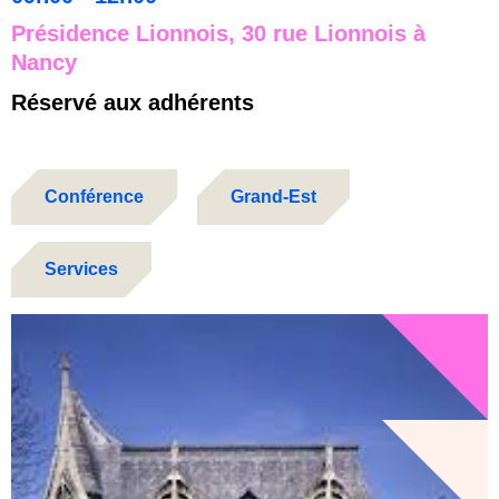
Présidence Lionnois, 30 rue Lionnois à
Nancy
Réservé aux adhérents
Conférence
Grand-Est
Services