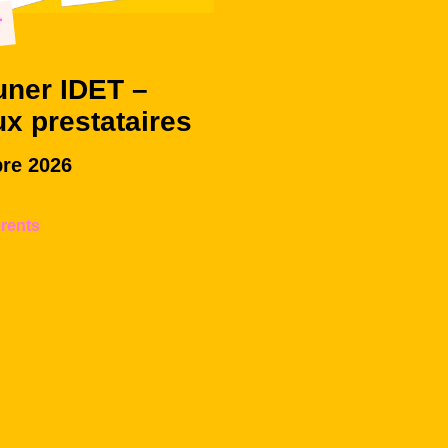
r
uner IDET –
ux prestataires
re 2026
rents