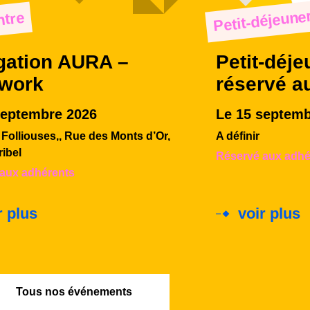
Petit-déjeune
tre
gation AURA –
Petit-déje
rwork
réservé a
septembre 2026
Le 15 septemb
Folliouses,, Rue des Monts d’Or,
A définir
ribel
Réservé aux adhé
aux adhérents
r plus
voir plus
Tous nos événements