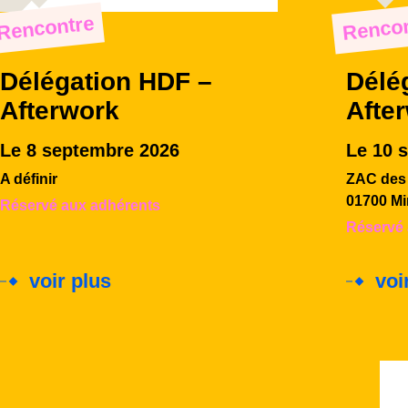
Rencontre
Rencon
Délégation HDF –
Délé
Afterwork
Afte
Le 8 septembre 2026
Le 10 
A définir
ZAC des 
01700 Mi
Réservé aux adhérents
Réservé 
voir plus
voi