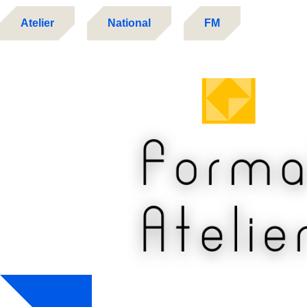
Atelier
National
FM