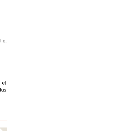
lle,
 et
plus