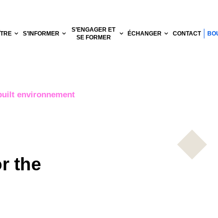
S’ENGAGER ET
ÎTRE
S’INFORMER
ÉCHANGER
CONTACT
BO
SE FORMER
 built environnement
r the