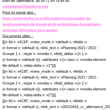
suivi de l′alternance, au 04 72 89 76 64 ou
csmekens@bioforce.org
Pour en savoir plus :
https://www.bioforce.org/formation/responsable-de-
lenvironnement-de-travail-et-de-la-logistique-humanitaire-
post-bac-admission-1ere-annee/
Documents utiles :
[[{« fid »: »4134″, »view_mode »: »default », »fields »:
{« format »: »default »}, »link_text »: »Planning 2021 / 2022 :
Groupe 1 « , »type »: »media », »field_deltas »:{« 1 »:
{« format »: »default »}}, »attributes »:{« class »: »media-element
file-default », »data-delta »: »1″}}]]
[[{« fid »: »4135″, »view_mode »: »default », »fields »:
{« format »: »default »}, »link_text »: »Planning 2021 / 2022 :
Groupe 2 « , »type »: »media », »field_deltas »:{« 2 »:
{« format »: »default »}}, »attributes »:{« class »: »media-element
file-default », »data-delta »: »2″}}]]
[[{« fid »: »4135″, »view_mode »: »default », »fields »:
{« format »: »default »}, »link_text »: »20210416_cc_alternance_20