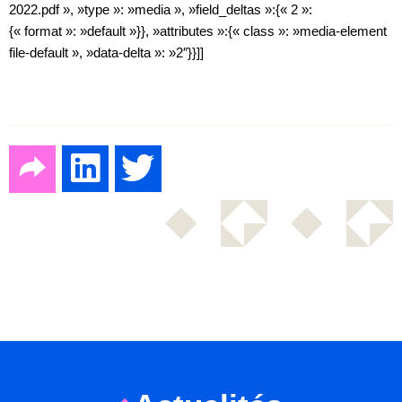
2022.pdf », »type »: »media », »field_deltas »:{« 2 »:
{« format »: »default »}}, »attributes »:{« class »: »media-element
file-default », »data-delta »: »2″}}]]